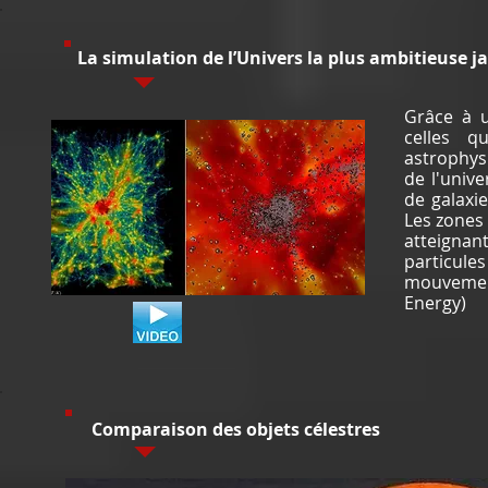
La simulation de l’Univers la plus ambitieuse ja
Grâce à u
celles q
astrophys
de l'univ
de galaxie
Les zones
atteignan
particules
mouvement
Energy)
Comparaison des objets célestres