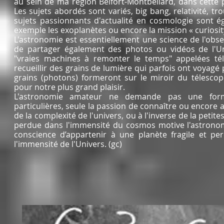
au sein de ma région Belfort-Montbéliard, dans cette p
Les sujets abordés sont variés, big bang, relativité, trou
sujets passionnants d'actualité en cosmologie sont 
exemple les exoplanètes ou encore la mission « curiosity
L'astronomie est essentiellement une science de l'obser
de partager également des photos ou vidéos de l'Un
"vraies machines à remonter le temps" appelées tél
recueillir des grains de lumière qui parfois ont voyagé 
grains (photons) formeront sur le miroir du télesco
pour notre plus grand plaisir.
L'astronomie amateur ne demande pas une for
particulières, seule la passion de connaître ou encore 
de la complexité de l'univers, ou à l'inverse de la petit
perdue dans l'immensité du cosmos motive l'astronom
conscience d’appartenir à une planète fragile et p
l'immensité de l'Univers. (gc)