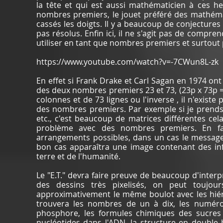
la tête et qui est aussi mathématicien à ces h
nombres premiers, le jouet préféré des mathémat
cassés les doigts. Il y a beaucoup de conjecture
pas résolus. Enfin ici, il ne s'agit pas de comp
utiliser en tant que nombres premiers et surtout 
https://www.youtube.com/watch?v=-7CWun8L-zk
En effet si Frank Drake et Carl Sagan en 1974 ont 
des deux nombres premiers 23 et 73, (23p x 73p =
colonnes et de 73 lignes ou l'inverse , il n'existe 
des nombres premiers. Par exemple si je prends 1
etc., c'est beaucoup de matrices différentes cel
problème avec des nombres premiers. En fa
arrangements possibles, dans un cas le message e
bon cas apparaîtra une image contenant des in
terre et de l'humanité.
Le "E.T." devra faire preuve de beaucoup d'inter
des dessins très pixelisés, on peut toujour
approximativement le même boulot avec les hiérog
trouvera les nombres de un à dix, les numéro
phosphore, les formules chimiques des sucres
nucléotides dans l'ADN, la structure en double h