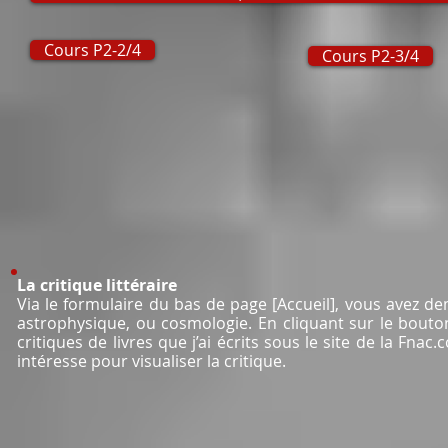
Cours P2-2/4
Cours P2-3/4
La critique littéraire
Via le formulaire du bas de page [Accueil], vous
avez de
astrophysique, ou cosmologie. En cliquant sur le bout
critiques de livres que j’ai écrits sous le site de la Fnac
intéresse pour visualiser la critique.