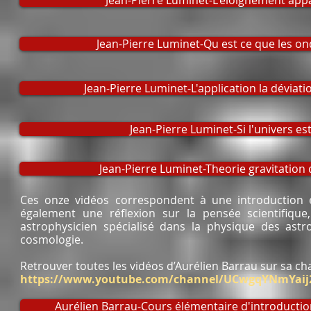
Jean-Pierre Luminet-L'eloignement app
Jean-Pierre Luminet-Qu est ce que les on
Jean-Pierre Luminet-L'application la déviat
Jean-Pierre Luminet-Si l'univers e
Jean-Pierre Luminet-Theorie gravitation
Ces onze vidéos correspondent à une introduction é
également une réflexion sur la pensée scientifique
astrophysicien spécialisé dans la physique des astr
cosmologie.
Retrouver toutes les vidéos d’Aurélien Barrau sur sa c
https://www.youtube.com/channel/UCwgqYNmYaij
Aurélien Barrau-Cours élémentaire d'introductio