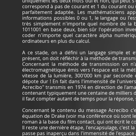
uniquement les deux mots oui et non, qui peut s'é
correspond à pas de courant et 1 du courant ou
parfaitement adaptée. Les mathématiciens app
informations possibles 0 ou 1, le langage ou l'
très simplement n'importe quel nombre de la b
1011001 en base deux, bien sûr l'opération inve
coder n'importe quel caractère alpha numérique
ordinateurs en plus du calcul.
A ce stade, on a défini un langage simple et e
présent, on doit réfléchir à la méthode de transm
Concernant la méthode de transmission on n'a
électromagnétique émis vers l'espace est la mét
vitesse de la lumière, 300'000 km par seconde o
dépote dur ! En fait dans l'immensité de l'unive
Acrecibo" transmis en 1974 en direction de l'amas
contenant typiquement une centaine de milliers d
il faut compter autant de temps pour la réponse, s
Concernant le contenu du message Acrecibo c'es
équation de Drake (voir ma conférence où sont le
roman à la base du film contact, qui ont écrit le
Il reste une dernière étape, l'encapsulage, c'est 
passe pas inaperçu dans l'immensité de l'espace a